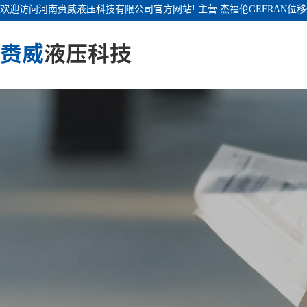
欢迎访问河南赉威液压科技有限公司官方网站! 主营:杰福伦GEFRAN位