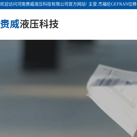
欢迎访问河南赉威液压科技有限公司官方网站! 主营:杰福伦GEFRAN位