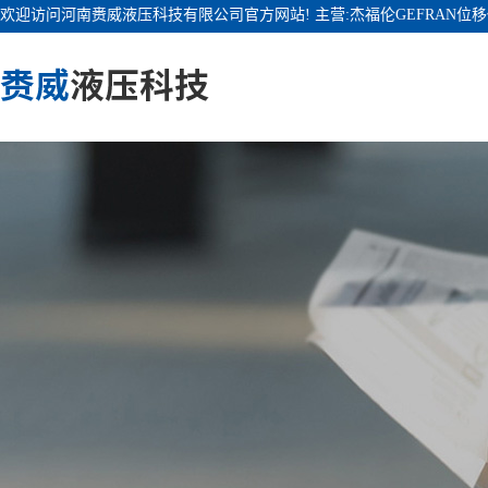
欢迎访问河南赉威液压科技有限公司官方网站! 主营:杰福伦GEFRAN位