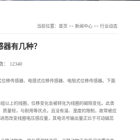
当前位置：
首页
>>
新闻中心
>>
行业动态
传感器有几种？
： 12340
式位移传感器、电感式位移传感器、电阻式位移传感器。下面
组以上的线圈，位移变化会被转化为线圈的磁阻变化。此类
小、质量轻，与耐用等优点，且没有温、溼度的限制，故常被应
进而改变线圈电压感应量，其电讯号输出量正比于可动磁蕊