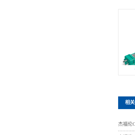
相关
杰福伦