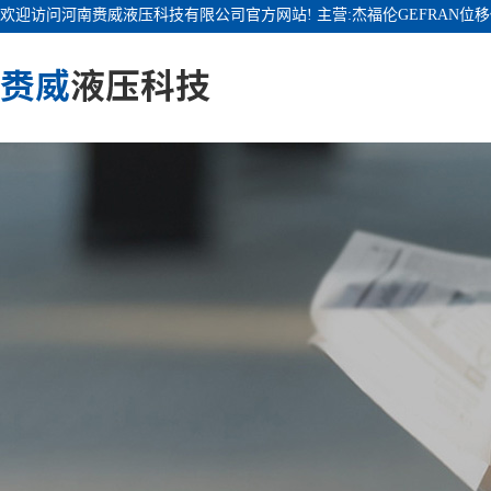
欢迎访问河南赉威液压科技有限公司官方网站! 主营:杰福伦GEFRAN位