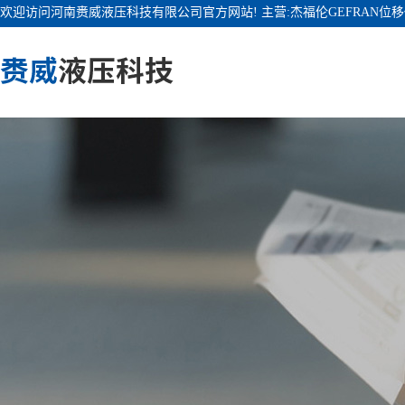
欢迎访问河南赉威液压科技有限公司官方网站! 主营:杰福伦GEFRAN位